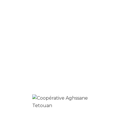
Produits similaires
0
laurier noble en poudre
د.م.
30.00
د.م.
25.00
Ajouter au panier