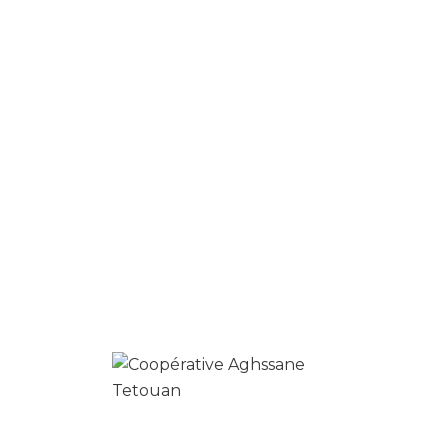
commentaire.
Produits similaires
0
coriandre en poudre
د.م.
30.00
د.م.
25.00