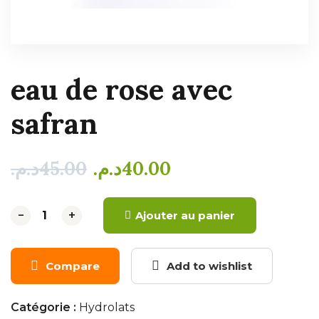
eau de rose avec
safran
د.م.
45.00
د.م.
40.00
-
-
+
+
Ajouter au panier
Compare
Add to wishlist
Catégorie :
Hydrolats