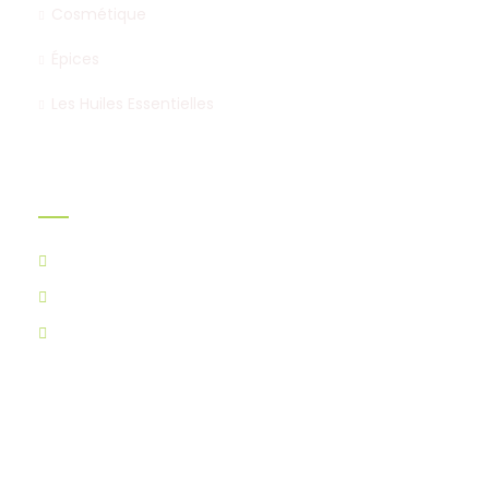
Cosmétique
Épices
Les Huiles Essentielles
Infos
Douar Mechrouha, Zarqa, Tetouan
contact@aghssanetetouan.com
+212 677 460 946
+212 661 974 188
+212 678-496592
Adresse