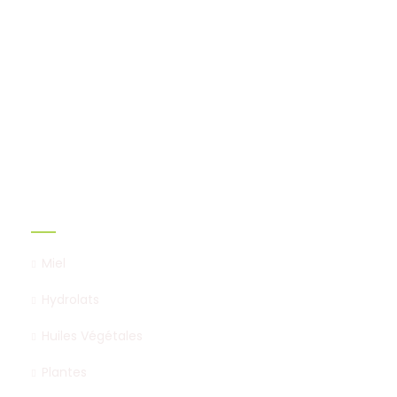
Implantation, distillation, èxtraction & valorisation
des Produits terroirs naturels.
Catégories
Miel
Hydrolats
Huiles Végétales
Plantes