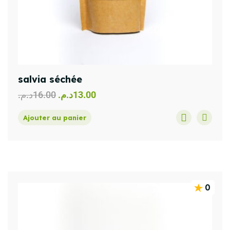
salvia séchée
د.م.
16.00
د.م.
13.00
Ajouter au panier
0