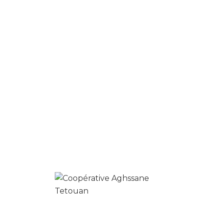
commentaire.
Produits similaires
0
romarin séché
د.م.
16.00
د.م.
13.00