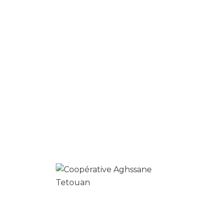
Produits similaires
0
myrte séché
د.م.
16.00
د.م.
13.00
Ajouter au panier