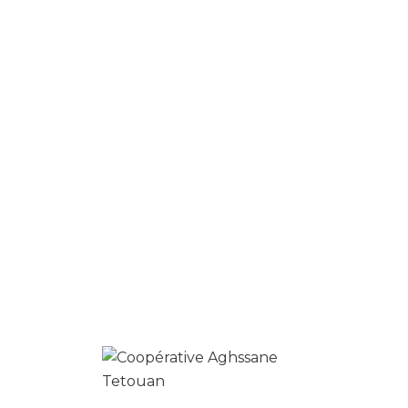
Enregistrer mon nom, mon e-mail et mon site
dans le navigateur pour mon prochain
commentaire.
Produits similaires
0