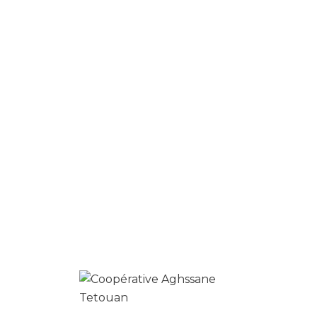
Enregistrer mon nom, mon e-mail et mon site
dans le navigateur pour mon prochain
commentaire.
Produits similaires
0