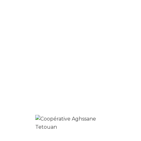
dans le navigateur pour mon prochain
commentaire.
Produits similaires
0
eau de camomille