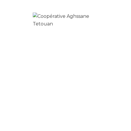
Produits similaires
0
mélange doux de poulet
د.م.
35.00
د.م.
30.00
Ajouter au panier
0