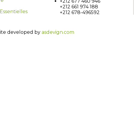
ue
+212 677 460 946
+212 661 974 188
Essentielles
+212 678-496592
site developed by
asdevign.com