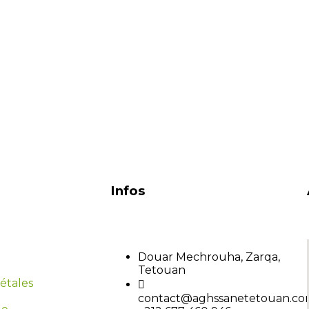
Infos
Douar Mechrouha, Zarqa,
Tetouan
étales
contact@aghssanetetouan.c