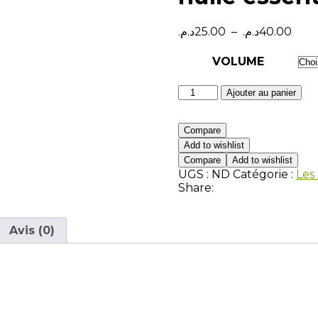
د.م.
25.00
–
د.م.
40.00
VOLUME
Ajouter au panier
Compare
Add to wishlist
Compare
Add to wishlist
UGS :
ND
Catégorie :
Les 
Share:
Avis (0)