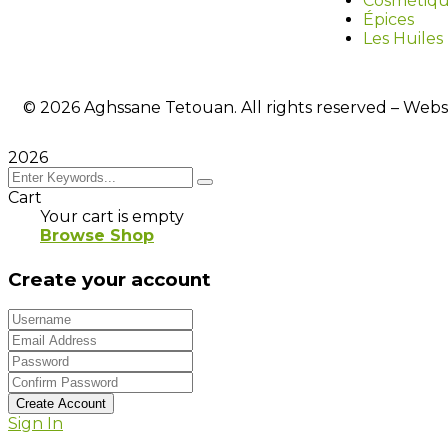
Cosmétiq
Épices
Les Huiles 
©
2026
Aghssane Tetouan. All rights reserved – Web
2026
Cart
Your cart is empty
Browse Shop
Create your account
Create Account
Sign In