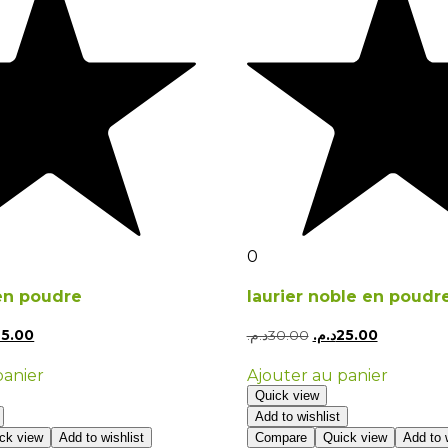
0
en poudre
laurier noble en poudr
25.00
د.م.
30.00
د.م.
25.00
panier
Ajouter au panier
Quick view
Add to wishlist
ck view
Add to wishlist
Compare
Quick view
Add to w