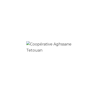
août 3, 2022
By
Aghssane Tetouan
Aghssane
تهدف تعاونية أغصان تطوان، الكائنة بشارع عبد الرحمن الداخل،
زنقة 40 رقم 1 بتطوان، إلى تطوير المواد الطبيعية واستخراج
منتوجات تجميلية منها.
واشتهرت التعاونية المذكورة في مدينة تطوان، أو في الشمال
عامة، بصناعة المستحضرات التجميلية، خصوصا الصابون الطبيعي
المكون من زيت الزيتون، حيث يتم انتاجه بطريقته الباردة التي
يحافظ من خلالها على مستوى عال من جودة الصابون تحاكي
أصالة هذه الصناعة.